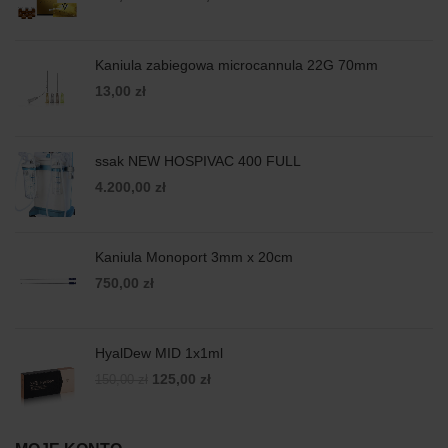
Kaniula zabiegowa microcannula 22G 70mm
13,00
zł
ssak NEW HOSPIVAC 400 FULL
4.200,00
zł
Kaniula Monoport 3mm x 20cm
750,00
zł
HyalDew MID 1x1ml
Original
Current
125,00
zł
150,00
zł
price
price
was:
is:
150,00 zł.
125,00 zł.