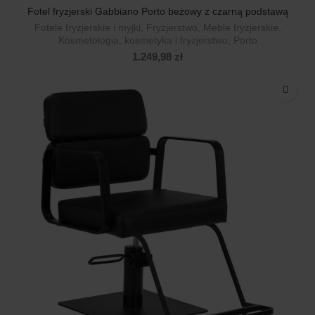
Fotel fryzjerski Gabbiano Porto beżowy z czarną podstawą
Fotele fryzjerskie i myjki
,
Fryzjerstwo
,
Meble fryzjerskie
,
Kosmetologia, kosmetyka i fryzjerstwo
,
Porto
1.249,98
zł