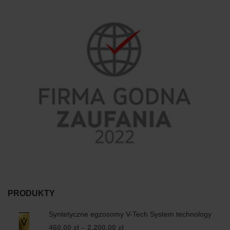
PRODUKTY
Syntetyczne egzosomy V-Tech System technology
460,00
zł
–
2.200,00
zł