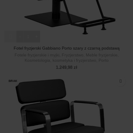
ilość Fotel fryzjerski Gabbiano Porto szary z czarną podstawą
Fotel fryzjerski Gabbiano Porto szary z czarną podstawą
Fotele fryzjerskie i myjki
,
Fryzjerstwo
,
Meble fryzjerskie
,
Kosmetologia, kosmetyka i fryzjerstwo
,
Porto
1.249,98
zł
BRAK