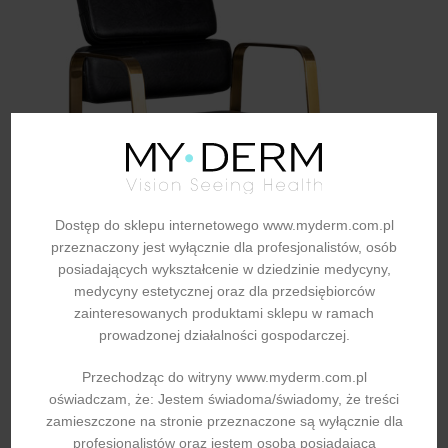
Dostęp do sklepu internetowego www.myderm.com.pl
przeznaczony jest wyłącznie dla profesjonalistów, osób
posiadających wykształcenie w dziedzinie medycyny,
medycyny estetycznej oraz dla przedsiębiorców
zainteresowanych produktami sklepu w ramach
prowadzonej działalności gospodarczej.
Przechodząc do witryny www.myderm.com.pl
Gabbiano fotel fryzjerski Porto Gold czarny
oświadczam, że: Jestem świadoma/świadomy, że treści
Fotele fryzjerskie i myjki
,
Fryzjerstwo
,
Meble fryzjerskie
,
zamieszczone na stronie przeznaczone są wyłącznie dla
Kosmetologia, kosmetyka i fryzjerstwo
,
Porto
profesjonalistów oraz jestem osobą posiadającą
1.600,00
zł