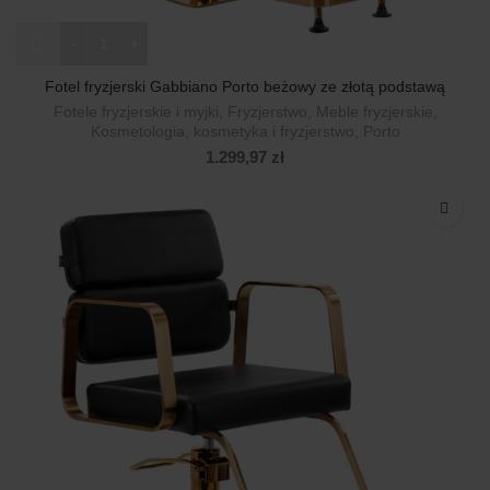
ilość Fotel fryzjerski Gabbiano Porto beżowy ze złotą podstaw
Fotel fryzjerski Gabbiano Porto beżowy ze złotą podstawą
Fotele fryzjerskie i myjki
,
Fryzjerstwo
,
Meble fryzjerskie
,
Kosmetologia, kosmetyka i fryzjerstwo
,
Porto
1.299,97
zł