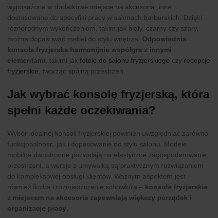
wyposażone w dodatkowe miejsce na akcesoria, inne
dostosowane do specyfiki pracy w salonach barberskich. Dzięki
różnorodnym wykończeniom, takim jak biały, czarny czy szary,
można dopasować mebel do stylu wnętrza.
Odpowiednia
konsola fryzjerska harmonijnie współgra z innymi
elementami
, takimi jak
fotele do salonu fryzjerskiego
czy
recepcje
fryzjerskie
, tworząc spójną przestrzeń.
Jak wybrać konsolę fryzjerską, która
spełni każde oczekiwania?
Wybór idealnej konsoli fryzjerskiej powinien uwzględniać zarówno
funkcjonalność, jak i dopasowanie do stylu salonu. Modele
mobilne dwustronne pozwalają na elastyczne zagospodarowanie
przestrzeni, a wersje z umywalką są praktycznym rozwiązaniem
do kompleksowej obsługi klientów. Ważnym aspektem jest
również liczba i rozmieszczenie schowków –
konsole fryzjerskie
z miejscem na akcesoria zapewniają większy porządek i
organizację pracy
.