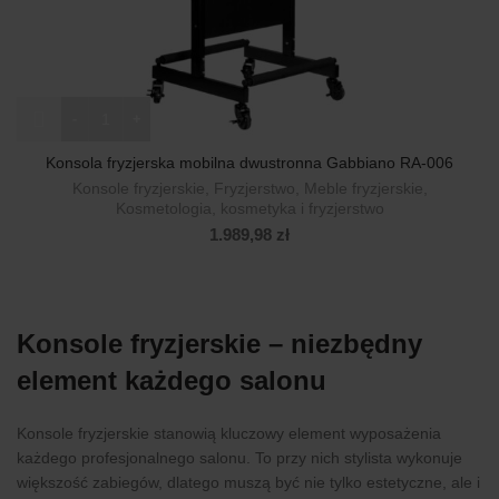
ilość Konsola fryzjerska mobilna dwustronna Gabbiano RA-00
Konsola fryzjerska mobilna dwustronna Gabbiano RA-006
Konsole fryzjerskie
,
Fryzjerstwo
,
Meble fryzjerskie
,
Kosmetologia, kosmetyka i fryzjerstwo
1.989,98
zł
Konsole fryzjerskie – niezbędny
element każdego salonu
Konsole fryzjerskie stanowią kluczowy element wyposażenia
każdego profesjonalnego salonu. To przy nich stylista wykonuje
większość zabiegów, dlatego muszą być nie tylko estetyczne, ale i