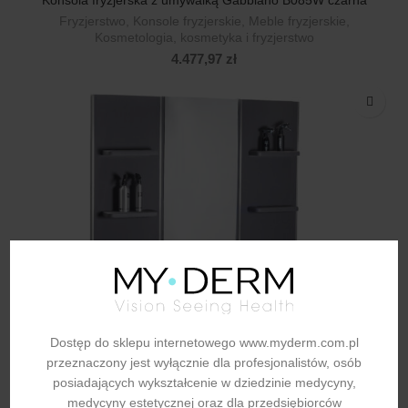
Konsola fryzjerska z umywalką Gabbiano B085W czarna
Fryzjerstwo
,
Konsole fryzjerskie
,
Meble fryzjerskie
,
Kosmetologia, kosmetyka i fryzjerstwo
4.477,97
zł
Dostęp do sklepu internetowego www.myderm.com.pl
przeznaczony jest wyłącznie dla profesjonalistów, osób
posiadających wykształcenie w dziedzinie medycyny,
medycyny estetycznej oraz dla przedsiębiorców