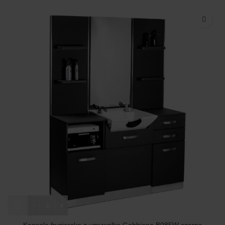
ilość Konsola fryzjerska z umywalką Gabbiano B085W czarna