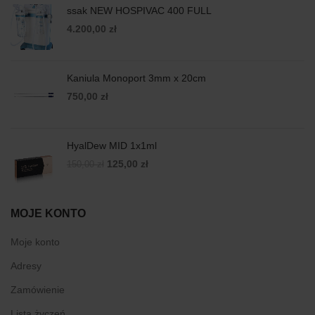
ssak NEW HOSPIVAC 400 FULL
4.200,00
zł
Kaniula Monoport 3mm x 20cm
750,00
zł
HyalDew MID 1x1ml
Original
Current
125,00
zł
150,00
zł
price
price
was:
is:
150,00 zł.
125,00 zł.
MOJE KONTO
Moje konto
Adresy
Zamówienie
Lista życzeń