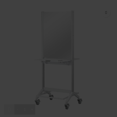
ilość Konsola fryzjerska Gabbiano MI-03