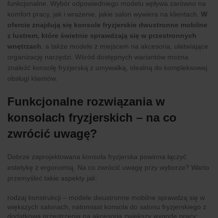
funkcjonalne. Wybór odpowiedniego modelu wpływa zarówno na
komfort pracy, jak i wrażenie, jakie salon wywiera na klientach.
W
ofercie znajdują się konsole fryzjerskie dwustronne mobilne
z lustrem, które świetnie sprawdzają się w przestronnych
wnętrzach
, a także modele z miejscem na akcesoria, ułatwiające
organizację narzędzi. Wśród dostępnych wariantów można
znaleźć konsolę fryzjerską z umywalką, idealną do kompleksowej
obsługi klientów.
Funkcjonalne rozwiązania w
konsolach fryzjerskich – na co
zwrócić uwagę?
Dobrze zaprojektowana konsola fryzjerska powinna łączyć
estetykę z ergonomią. Na co zwrócić uwagę przy wyborze? Warto
przemyśleć takie aspekty jak:
rodzaj konstrukcji – modele dwustronne mobilne sprawdzą się w
większych salonach, natomiast konsola do salonu fryzjerskiego z
dodatkową przestrzenią na akcesoria zwiększy wygodę pracy;