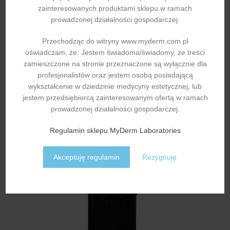
zainteresowanych produktami sklepu w ramach
ilość Konsola fryzjerska z umywalką Gabbiano B085 szara
prowadzonej działalności gospodarczej.
Konsola fryzjerska z umywalką Gabbiano B085 szara
Przechodząc do witryny www.myderm.com.pl
Konsole fryzjerskie
,
Fryzjerstwo
,
Meble fryzjerskie
,
oświadczam, że: Jestem świadoma/świadomy, że treści
Kosmetologia, kosmetyka i fryzjerstwo
zamieszczone na stronie przeznaczone są wyłącznie dla
4.477,97
zł
profesjonalistów oraz jestem osobą posiadającą
wykształcenie w dziedzinie medycyny estetycznej, lub
jestem przedsiębiorcą zainteresowanym ofertą w ramach
prowadzonej działalności gospodarczej.
Regulamin sklepu MyDerm Laboratories
Akceptuję regulamin
Rezygnuję