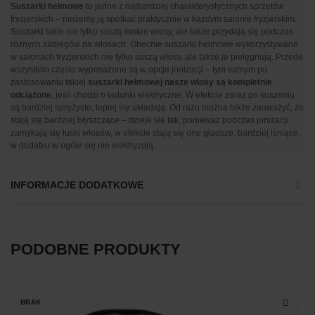
Suszarki hełmowe
to jedne z najbardziej charakterystycznych sprzętów
fryzjerskich – możemy ją spotkać praktycznie w każdym salonie fryzjerskim.
Suszarki takie nie tylko suszą mokre włosy, ale także przydają się podczas
różnych zabiegów na włosach. Obecnie suszarki hełmowe wykorzystywane
w salonach fryzjerskich nie tylko suszą włosy, ale także je pielęgnują. Przede
wszystkim często wyposażone są w opcje jonizacji – tym samym po
zastosowaniu takiej
suszarki hełmowej nasze włosy są kompletnie
odciążone
, jeśli chodzi o ładunki elektryczne. W efekcie zaraz po suszeniu
są bardziej sprężyste, lepiej się układają. Od razu można także zauważyć, że
stają się bardziej błyszczące – dzieje się tak, ponieważ podczas jonizacji
zamykają się łuski włosów, w efekcie stają się one gładsze, bardziej lśniące,
w dodatku w ogóle się nie elektryzują.
INFORMACJE DODATKOWE
PODOBNE PRODUKTY
BRAK