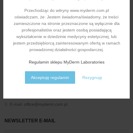
Pozostałe myjki i fotele fryzjerskie
1.099,01
zł
Przechodząc do witryny www.myderm.com.pl
oświadczam, że: Jestem świadoma/świadomy, że treści
zamieszczone na stronie przeznaczone są wyłącznie dla
profesjonalistów oraz jestem osobą posiadającą
wykształcenie w dziedzinie medycyny estetycznej, lub
jestem przedsiębiorcą zainteresowanym ofertą w ramach
prowadzonej działalności gospodarczej.
Regulamin sklepu MyDerm Laboratories
Obecnie nasza firma jest jednym z najbardziej doświadczonych
dystrybutorów nici PDO, PLLA i PLACL a także preparatów na
bazie kwasu hialuronowego w Polsce.
Akceptuję regulamin
Rezygnuję
ul. Aleja Chopina 36a, 05-092 Łomianki
Telefon:
+48 503 088 748
E-mail:
office@myderm.com.pl
NEWSLETTER E-MAIL