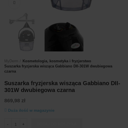
Kliknij, aby powiększyć
MyDerm
Kosmetologia, kosmetyka i fryzjerstwo
Suszarka fryzjerska wisząca Gabbiano DII-301W dwubiegowa
czarna
Suszarka fryzjerska wisząca Gabbiano DII-
301W dwubiegowa czarna
869,98
zł
Duża ilość w magazynie
ilość Suszarka fryzjerska wisząca Gabbiano DII-301W dwubiegowa 
DODAJ DO KOSZYKA