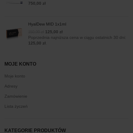
750,00
zł
HyalDew MID 1x1ml
Original
Current
125,00
zł
150,00
zł
price
price
Poprzednia najniższa cena w ciągu ostatnich 30 dni:
was:
is:
125,00
zł
.
150,00 zł.
125,00 zł.
MOJE KONTO
Moje konto
Adresy
Zamówienie
Lista życzeń
KATEGORIE PRODUKTÓW