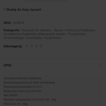
Dodaj do listy życzeń
SKU:
124534
Kategorie:
Suszarki do włosów
,
Sauny i infrazony Gabbiano
,
Urządzenia fryzjerskie polecanych marek
,
Fryzjerstwo
,
Kosmetologia, kosmetyka i fryzjerstwo
Udostępnij
OPIS
Suszarka hełmowa Gabbiano
Elementy grzewcze ze stali nierdzewnej
Regulacja temperatury 0-75 C
Regulacja czasu od 0-60 min
Moc 950W
Wymiary opakowania 41x41x51 cm, -6kg
88x22x11 cm, -5kg