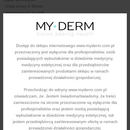
-Czas pracy 1-30min,
-Intensywność w skali
0-10 (skok co 1),
-Moc RF: do 3W/cm2,
-Średnica głowicy: 3cm,
-Zasilanie: 220V,
Dostęp do sklepu internetowego www.myderm.com.pl
-Wymiary urządzenia: 26x18x8cm,
przeznaczony jest wyłącznie dla profesjonalistów, osób
-Wymiary
posiadających wykształcenie w dziedzinie medycyny,
opakowania: 31x20x10cm,
medycyny estetycznej oraz dla przedsiębiorców
-Waga: 1,3kg,
zainteresowanych produktami sklepu w ramach
-Pobór mocy: 15W,
prowadzonej działalności gospodarczej.
Przechodząc do witryny www.myderm.com.pl
oświadczam, że: Jestem świadoma/świadomy, że treści
zamieszczone na stronie przeznaczone są wyłącznie dla
INFORMACJE DODATKOWE
profesjonalistów oraz jestem osobą posiadającą
wykształcenie w dziedzinie medycyny estetycznej, lub
jestem przedsiębiorcą zainteresowanym ofertą w ramach
prowadzonej działalności gospodarczej.