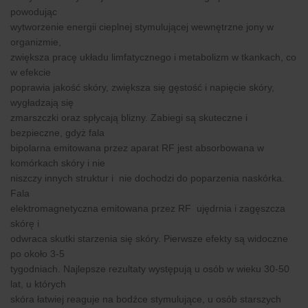
powodując
wytworzenie energii cieplnej stymulującej wewnętrzne jony w
organizmie,
zwiększa pracę układu limfatycznego i metabolizm w tkankach, co
w efekcie
poprawia jakość skóry, zwiększa się gęstość i napięcie skóry,
wygładzają się
zmarszczki oraz spłycają blizny. Zabiegi są skuteczne i
bezpieczne, gdyż fala
bipolarna emitowana przez aparat RF jest absorbowana w
komórkach skóry i nie
niszczy innych struktur i nie dochodzi do poparzenia naskórka.
Fala
elektromagnetyczna emitowana przez RF ujędrnia i zagęszcza
skórę i
odwraca skutki starzenia się skóry. Pierwsze efekty są widoczne
po około 3-5
tygodniach. Najlepsze rezultaty występują u osób w wieku 30-50
lat, u których
skóra łatwiej reaguje na bodźce stymulujące, u osób starszych