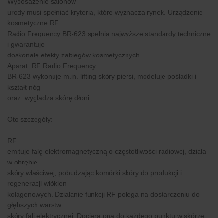
Wyposażenie salonów
urody musi spełniać kryteria, które wyznacza rynek. Urządzenie
kosmetyczne RF
Radio Frequency BR-623 spełnia najwyższe standardy techniczne
i gwarantuje
doskonałe efekty zabiegów kosmetycznych.
Aparat RF Radio Frequency
BR-623 wykonuje m.in. lifting skóry piersi, modeluje pośladki i
kształt nóg
oraz wygładza skórę dłoni.
Oto szczegóły:
RF
emituje falę elektromagnetyczną o częstotliwości radiowej, działa
w obrębie
skóry właściwej, pobudzając komórki skóry do produkcji i
regeneracji włókien
kolagenowych. Działanie funkcji RF polega na dostarczeniu do
głębszych warstw
skóry fali elektrycznej. Dociera ona do każdego punktu w skórze