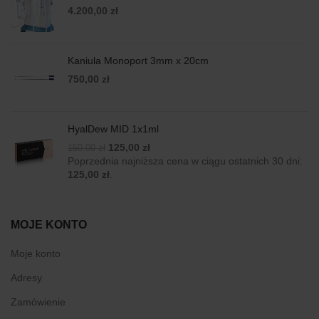
4.200,00
zł
Kaniula Monoport 3mm x 20cm
750,00
zł
HyalDew MID 1x1ml
Original
Current
125,00
zł
150,00
zł
price
price
Poprzednia najniższa cena w ciągu ostatnich 30 dni:
was:
is:
125,00
zł
.
150,00 zł.
125,00 zł.
MOJE KONTO
Moje konto
Adresy
Zamówienie